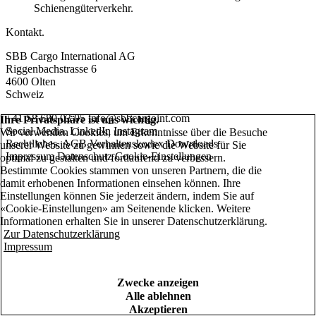
Schienengüterverkehr.
Kontakt.
SBB Cargo International AG
Riggenbachstrasse 6
4600 Olten
Schweiz
+41 58 680 03 05
info@sbbcargoint.com
Ihre Privatsphäre ist uns wichtig.
Social Media.
LinkedIn
Instagram
Wir verwenden Cookies, um Erkenntnisse über die Besuche
Rechtliches.
AGB
Verhaltenskodex
Downloads
unserer Website zu gewinnen sowie die Website für Sie
Impressum
Datenschutz
Cookie-Einstellungen
optimal zu gestalten und fortlaufend zu verbessern.
Bestimmte Cookies stammen von unseren Partnern, die die
damit erhobenen Informationen einsehen können. Ihre
Einstellungen können Sie jederzeit ändern, indem Sie auf
«Cookie-Einstellungen» am Seitenende klicken. Weitere
Informationen erhalten Sie in unserer Datenschutzerklärung.
Zur Datenschutzerklärung
Impressum
Zwecke anzeigen
Alle ablehnen
Akzeptieren