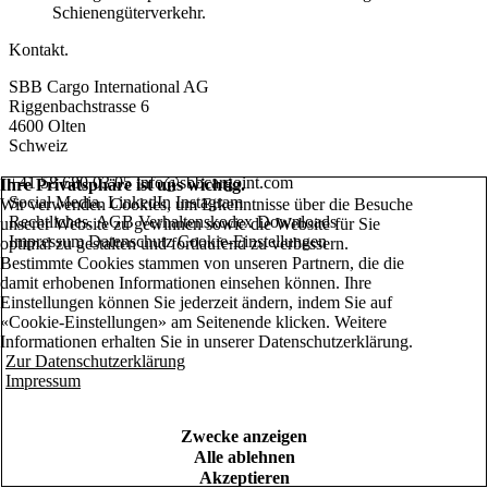
Schienengüterverkehr.
Kontakt.
SBB Cargo International AG
Riggenbachstrasse 6
4600 Olten
Schweiz
+41 58 680 03 05
info@sbbcargoint.com
Ihre Privatsphäre ist uns wichtig.
Social Media.
LinkedIn
Instagram
Wir verwenden Cookies, um Erkenntnisse über die Besuche
Rechtliches.
AGB
Verhaltenskodex
Downloads
unserer Website zu gewinnen sowie die Website für Sie
Impressum
Datenschutz
Cookie-Einstellungen
optimal zu gestalten und fortlaufend zu verbessern.
Bestimmte Cookies stammen von unseren Partnern, die die
damit erhobenen Informationen einsehen können. Ihre
Einstellungen können Sie jederzeit ändern, indem Sie auf
«Cookie-Einstellungen» am Seitenende klicken. Weitere
Informationen erhalten Sie in unserer Datenschutzerklärung.
Zur Datenschutzerklärung
Impressum
Zwecke anzeigen
Alle ablehnen
Akzeptieren